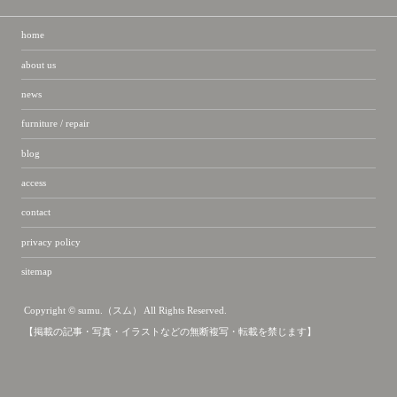
home
about us
news
furniture / repair
blog
access
contact
privacy policy
sitemap
Copyright © sumu.（スム） All Rights Reserved.
【掲載の記事・写真・イラストなどの無断複写・転載を禁じます】